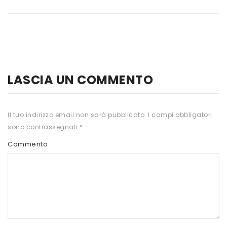
HTS
INKOSPOR
JAMIESON
KEFORMA
LASCIA UN COMMENTO
NAMED SPORT
NATIVA INTEGRATORI
Il tuo indirizzo email non sarà pubblicato.
I campi obbligatori
sono contrassegnati
*
NATURAL POINT
Commento
PRO ACTION
PRO NUTRITION
PROLABS
RI.MA BENESSERE