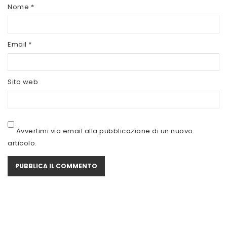
SCITEC NUTRITION
Nome
*
SERVIVITA
Email
*
SEVEN NUTRITION
SIS
Sito web
STACK NUTRITION
SYFORM
VOLCHEM
Avvertimi via email alla pubblicazione di un nuovo
articolo.
WHY NATURE
WHY SPORT
ACCEDI/REGISTRATI