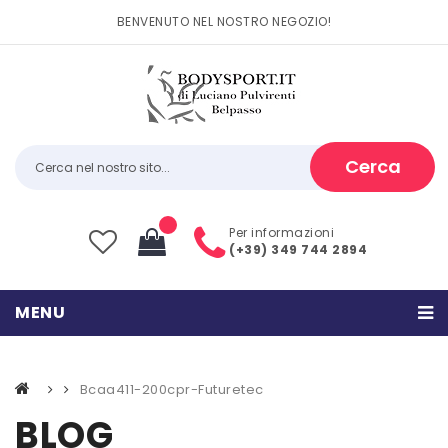
BENVENUTO NEL NOSTRO NEGOZIO!
Cerca
Per informazioni
(+39) 349 744 2894
Il tuo carrello è vuoto
MENU
Subtotale:
0,00
€
HOME
Bcaa411-200cpr-Futuretec
PRODOTTI
BLOG
CATEGORIE