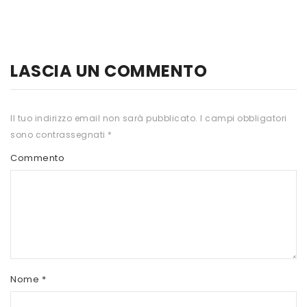
SCITEC NUTRITION
SERVIVITA
SEVEN NUTRITION
LASCIA UN COMMENTO
SIS
STACK NUTRITION
Il tuo indirizzo email non sarà pubblicato.
I campi obbligatori
sono contrassegnati
*
SYFORM
Commento
VOLCHEM
WHY NATURE
WHY SPORT
Nome
*