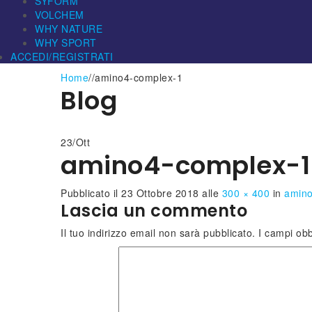
SYFORM
VOLCHEM
WHY NATURE
WHY SPORT
ACCEDI/REGISTRATI
Home
/
/
amino4-complex-1
Blog
23
/
Ott
amino4-complex-1
Pubblicato il
23 Ottobre 2018
alle
300 × 400
in
amino
Lascia un commento
Il tuo indirizzo email non sarà pubblicato.
I campi obb