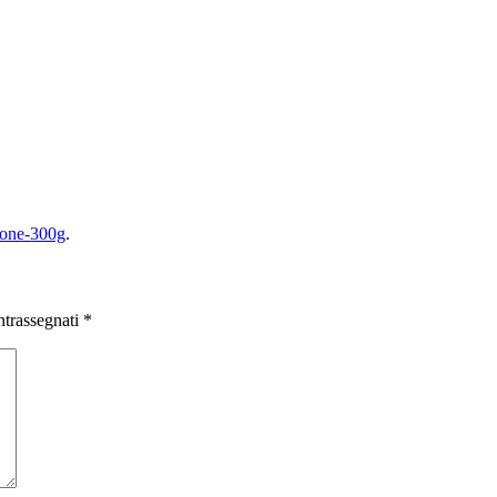
mone-300g
.
ntrassegnati
*