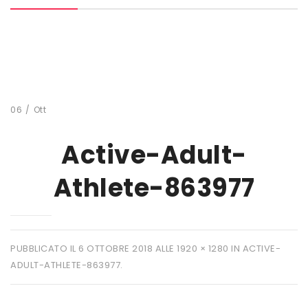
MARCHI
+ WATT
AMIX
ANDERSON
06
/
Ott
BIO EXTREME
Active-Adult-
BIOTECH USA
Athlete-863977
DAILY LIFE
EHRMANN
ENERVIT
PUBBLICATO IL
6 OTTOBRE 2018
ALLE
1920 × 1280
IN
ACTIVE-
ADULT-ATHLETE-863977
.
ETHICSPORT
EUROSUP