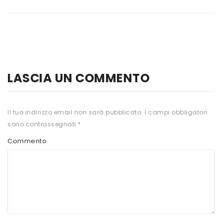
HTS
INKOSPOR
JAMIESON
KEFORMA
LASCIA UN COMMENTO
NAMED SPORT
NATIVA INTEGRATORI
Il tuo indirizzo email non sarà pubblicato.
I campi obbligatori
sono contrassegnati
*
NATURAL POINT
Commento
PRO ACTION
PRO NUTRITION
PROLABS
RI.MA BENESSERE