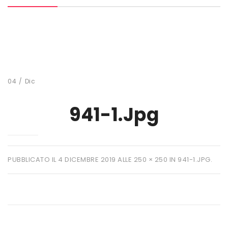
MARCHI
+ WATT
AMIX
ANDERSON
04
/
Dic
BIO EXTREME
941-1.jpg
BIOTECH USA
DAILY LIFE
EHRMANN
PUBBLICATO IL
4 DICEMBRE 2019
ALLE
250 × 250
IN
941-1.JPG
.
ENERVIT
ETHICSPORT
EUROSUP