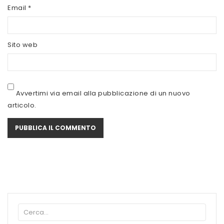
SCITEC NUTRITION
Email
*
SERVIVITA
Sito web
SEVEN NUTRITION
SIS
STACK NUTRITION
Avvertimi via email alla pubblicazione di un nuovo
articolo.
SYFORM
VOLCHEM
WHY NATURE
WHY SPORT
ACCEDI/REGISTRATI