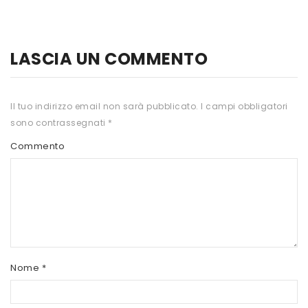
HTS
INKOSPOR
LASCIA UN COMMENTO
JAMIESON
KEFORMA
Il tuo indirizzo email non sarà pubblicato.
I campi obbligatori
sono contrassegnati
*
NAMED SPORT
Commento
NATIVA INTEGRATORI
NATURAL POINT
PRO ACTION
PRO NUTRITION
PROLABS
Nome
*
RI.MA BENESSERE