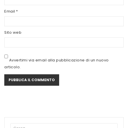
SCITEC NUTRITION
Email
*
SERVIVITA
SEVEN NUTRITION
Sito web
SIS
STACK NUTRITION
Avvertimi via email alla pubblicazione di un nuovo
SYFORM
articolo.
VOLCHEM
WHY NATURE
WHY SPORT
ACCEDI/REGISTRATI