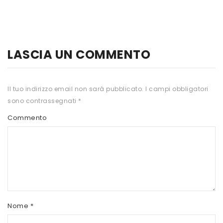
HTS
INKOSPOR
JAMIESON
LASCIA UN COMMENTO
KEFORMA
Il tuo indirizzo email non sarà pubblicato.
I campi obbligatori
NAMED SPORT
sono contrassegnati
*
NATIVA INTEGRATORI
Commento
NATURAL POINT
PRO ACTION
PRO NUTRITION
PROLABS
Nome
*
RI.MA BENESSERE