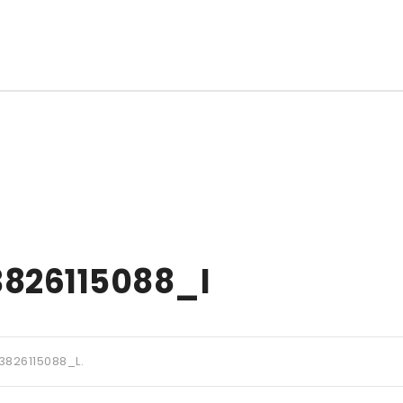
826115088_l
3826115088_L
.