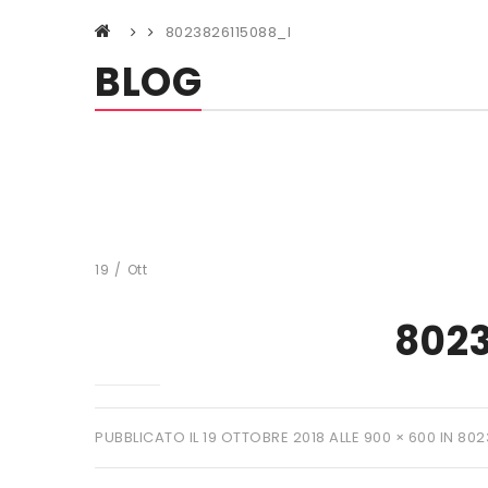
8023826115088_l
BLOG
19
/
Ott
8023
PUBBLICATO IL
19 OTTOBRE 2018
ALLE
900 × 600
IN
802