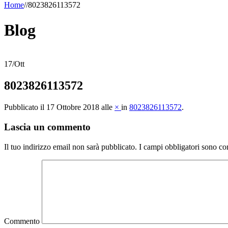
Home
/
/
8023826113572
Blog
17
/
Ott
8023826113572
Pubblicato il
17 Ottobre 2018
alle
×
in
8023826113572
.
Lascia un commento
Il tuo indirizzo email non sarà pubblicato.
I campi obbligatori sono co
Commento