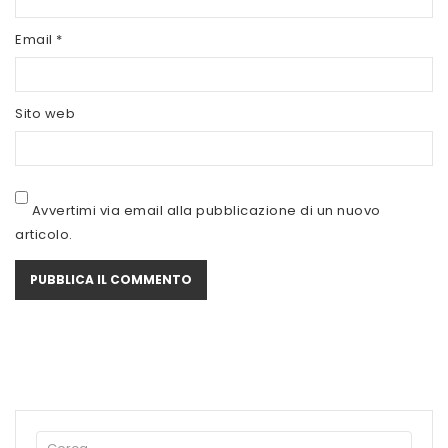
SCITEC NUTRITION
Email
*
SERVIVITA
SEVEN NUTRITION
Sito web
SIS
STACK NUTRITION
Avvertimi via email alla pubblicazione di un nuovo
SYFORM
articolo.
VOLCHEM
WHY NATURE
WHY SPORT
ACCEDI/REGISTRATI