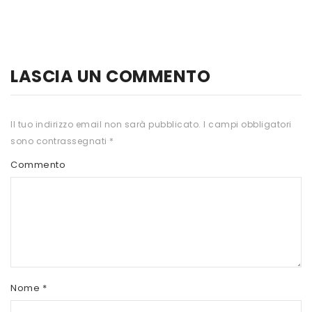
HTS
INKOSPOR
JAMIESON
LASCIA UN COMMENTO
KEFORMA
Il tuo indirizzo email non sarà pubblicato.
I campi obbligatori
NAMED SPORT
sono contrassegnati
*
NATIVA INTEGRATORI
Commento
NATURAL POINT
PRO ACTION
PRO NUTRITION
PROLABS
Nome
*
RI.MA BENESSERE