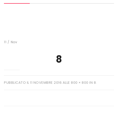
MARCHI
+ WATT
AMIX
ANDERSON
11
/
Nov
BIO EXTREME
8
BIOTECH USA
DAILY LIFE
EHRMANN
PUBBLICATO IL
11 NOVEMBRE 2016
ALLE
800 × 800
IN
8
.
ENERVIT
ETHICSPORT
EUROSUP