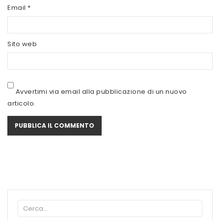
SCITEC NUTRITION
Email
*
SERVIVITA
Sito web
SEVEN NUTRITION
SIS
STACK NUTRITION
Avvertimi via email alla pubblicazione di un nuovo
articolo.
SYFORM
VOLCHEM
WHY NATURE
WHY SPORT
ACCEDI/REGISTRATI