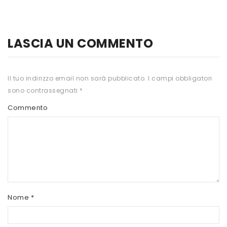
HTS
INKOSPOR
LASCIA UN COMMENTO
JAMIESON
KEFORMA
Il tuo indirizzo email non sarà pubblicato.
I campi obbligatori
sono contrassegnati
*
NAMED SPORT
Commento
NATIVA INTEGRATORI
NATURAL POINT
PRO ACTION
PRO NUTRITION
PROLABS
Nome
*
RI.MA BENESSERE