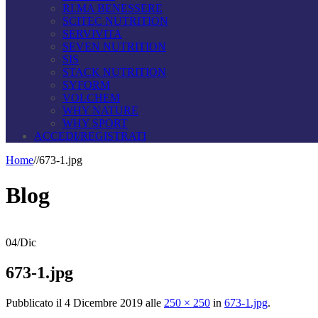
RI.MA BENESSERE
SCITEC NUTRITION
SERVIVITA
SEVEN NUTRITION
SIS
STACK NUTRITION
SYFORM
VOLCHEM
WHY NATURE
WHY SPORT
ACCEDI/REGISTRATI
Home
/
/
673-1.jpg
Blog
04
/
Dic
673-1.jpg
Pubblicato il
4 Dicembre 2019
alle
250 × 250
in
673-1.jpg
.