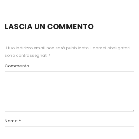
HTS
INKOSPOR
LASCIA UN COMMENTO
JAMIESON
KEFORMA
Il tuo indirizzo email non sarà pubblicato.
I campi obbligatori
sono contrassegnati
*
NAMED SPORT
Commento
NATIVA INTEGRATORI
NATURAL POINT
PRO ACTION
PRO NUTRITION
PROLABS
Nome
*
RI.MA BENESSERE