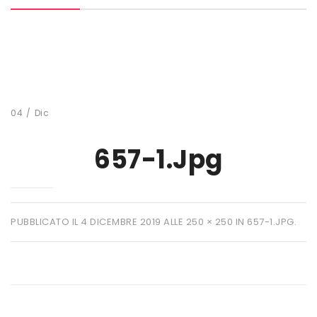
MARCHI
+ WATT
AMIX
ANDERSON
04
/
Dic
BIO EXTREME
657-1.jpg
BIOTECH USA
DAILY LIFE
EHRMANN
PUBBLICATO IL
4 DICEMBRE 2019
ALLE
250 × 250
IN
657-1.JPG
.
ENERVIT
ETHICSPORT
EUROSUP