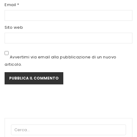
SCITEC NUTRITION
Email
*
SERVIVITA
Sito web
SEVEN NUTRITION
SIS
STACK NUTRITION
Avvertimi via email alla pubblicazione di un nuovo
articolo.
SYFORM
VOLCHEM
WHY NATURE
WHY SPORT
ACCEDI/REGISTRATI