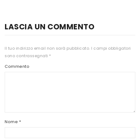
HTS
INKOSPOR
LASCIA UN COMMENTO
JAMIESON
KEFORMA
Il tuo indirizzo email non sarà pubblicato.
I campi obbligatori
sono contrassegnati
*
NAMED SPORT
Commento
NATIVA INTEGRATORI
NATURAL POINT
PRO ACTION
PRO NUTRITION
PROLABS
Nome
*
RI.MA BENESSERE