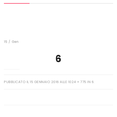
MARCHI
+ WATT
AMIX
ANDERSON
15
/
Gen
BIO EXTREME
6
BIOTECH USA
DAILY LIFE
EHRMANN
PUBBLICATO IL
15 GENNAIO 2016
ALLE
1024 × 775
IN
6
.
ENERVIT
ETHICSPORT
EUROSUP