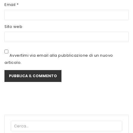
SCITEC NUTRITION
Email
*
SERVIVITA
Sito web
SEVEN NUTRITION
SIS
STACK NUTRITION
Avvertimi via email alla pubblicazione di un nuovo
articolo.
SYFORM
VOLCHEM
WHY NATURE
WHY SPORT
ACCEDI/REGISTRATI