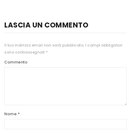
HTS
INKOSPOR
LASCIA UN COMMENTO
JAMIESON
KEFORMA
Il tuo indirizzo email non sarà pubblicato.
I campi obbligatori
sono contrassegnati
*
NAMED SPORT
Commento
NATIVA INTEGRATORI
NATURAL POINT
PRO ACTION
PRO NUTRITION
PROLABS
Nome
*
RI.MA BENESSERE