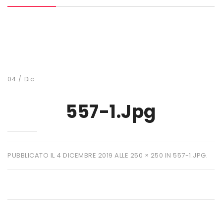
MARCHI
+ WATT
AMIX
ANDERSON
04
/
Dic
BIO EXTREME
557-1.jpg
BIOTECH USA
DAILY LIFE
EHRMANN
PUBBLICATO IL
4 DICEMBRE 2019
ALLE
250 × 250
IN
557-1.JPG
.
ENERVIT
ETHICSPORT
EUROSUP