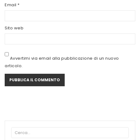
SCITEC NUTRITION
Email
*
SERVIVITA
Sito web
SEVEN NUTRITION
SIS
STACK NUTRITION
Avvertimi via email alla pubblicazione di un nuovo
articolo.
SYFORM
VOLCHEM
WHY NATURE
WHY SPORT
ACCEDI/REGISTRATI