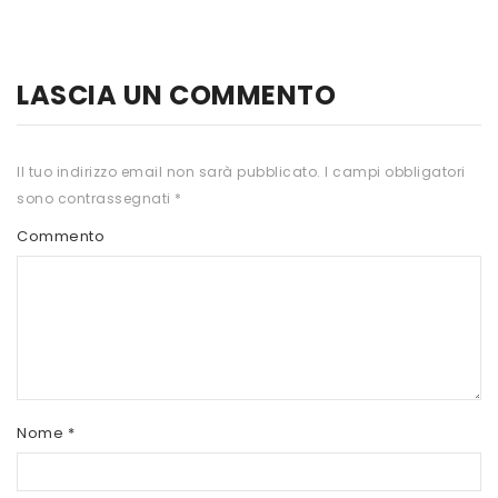
HTS
INKOSPOR
LASCIA UN COMMENTO
JAMIESON
KEFORMA
Il tuo indirizzo email non sarà pubblicato.
I campi obbligatori
sono contrassegnati
*
NAMED SPORT
Commento
NATIVA INTEGRATORI
NATURAL POINT
PRO ACTION
PRO NUTRITION
PROLABS
Nome
*
RI.MA BENESSERE