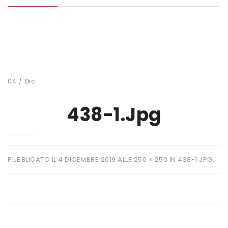
MARCHI
+ WATT
AMIX
ANDERSON
04
/
Dic
BIO EXTREME
438-1.jpg
BIOTECH USA
DAILY LIFE
EHRMANN
PUBBLICATO IL
4 DICEMBRE 2019
ALLE
250 × 250
IN
438-1.JPG
.
ENERVIT
ETHICSPORT
EUROSUP