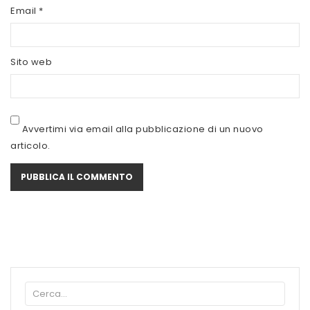
SCITEC NUTRITION
Email
*
SERVIVITA
Sito web
SEVEN NUTRITION
SIS
STACK NUTRITION
Avvertimi via email alla pubblicazione di un nuovo
articolo.
SYFORM
VOLCHEM
WHY NATURE
WHY SPORT
ACCEDI/REGISTRATI