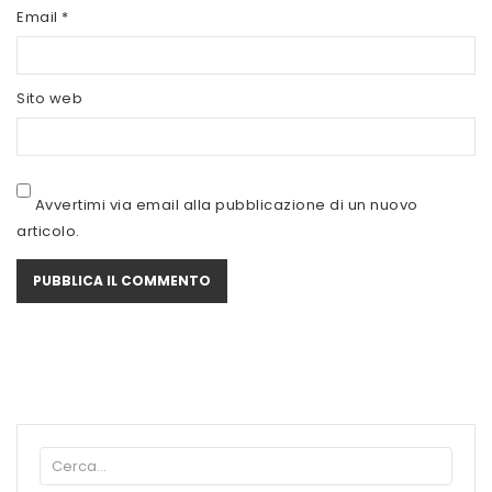
SCITEC NUTRITION
Email
*
SERVIVITA
Sito web
SEVEN NUTRITION
SIS
STACK NUTRITION
Avvertimi via email alla pubblicazione di un nuovo
articolo.
SYFORM
VOLCHEM
WHY NATURE
WHY SPORT
ACCEDI/REGISTRATI