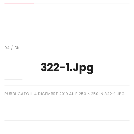
MARCHI
+ WATT
AMIX
ANDERSON
04
/
Dic
BIO EXTREME
322-1.jpg
BIOTECH USA
DAILY LIFE
EHRMANN
PUBBLICATO IL
4 DICEMBRE 2019
ALLE
250 × 250
IN
322-1.JPG
.
ENERVIT
ETHICSPORT
EUROSUP