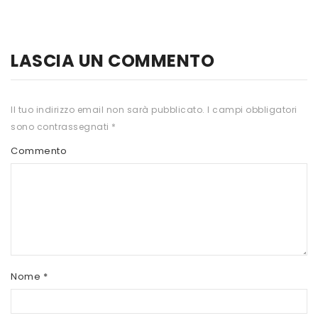
HTS
INKOSPOR
LASCIA UN COMMENTO
JAMIESON
KEFORMA
Il tuo indirizzo email non sarà pubblicato.
I campi obbligatori
sono contrassegnati
*
NAMED SPORT
Commento
NATIVA INTEGRATORI
NATURAL POINT
PRO ACTION
PRO NUTRITION
PROLABS
Nome
*
RI.MA BENESSERE