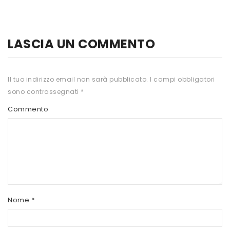
HTS
INKOSPOR
LASCIA UN COMMENTO
JAMIESON
KEFORMA
Il tuo indirizzo email non sarà pubblicato.
I campi obbligatori
sono contrassegnati
*
NAMED SPORT
Commento
NATIVA INTEGRATORI
NATURAL POINT
PRO ACTION
PRO NUTRITION
PROLABS
Nome
*
RI.MA BENESSERE