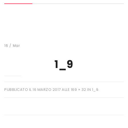
MARCHI
+ WATT
AMIX
ANDERSON
16
/
Mar
BIO EXTREME
1_9
BIOTECH USA
DAILY LIFE
EHRMANN
PUBBLICATO IL
16 MARZO 2017
ALLE
169 × 32
IN
1_9
.
ENERVIT
ETHICSPORT
EUROSUP