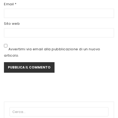
SCITEC NUTRITION
Email
*
SERVIVITA
Sito web
SEVEN NUTRITION
SIS
STACK NUTRITION
Avvertimi via email alla pubblicazione di un nuovo
articolo.
SYFORM
VOLCHEM
WHY NATURE
WHY SPORT
ACCEDI/REGISTRATI