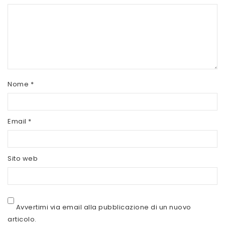
SCITEC NUTRITION
SERVIVITA
SEVEN NUTRITION
SIS
Nome
*
STACK NUTRITION
SYFORM
Email
*
VOLCHEM
WHY NATURE
Sito web
WHY SPORT
ACCEDI/REGISTRATI
Avvertimi via email alla pubblicazione di un nuovo
articolo.