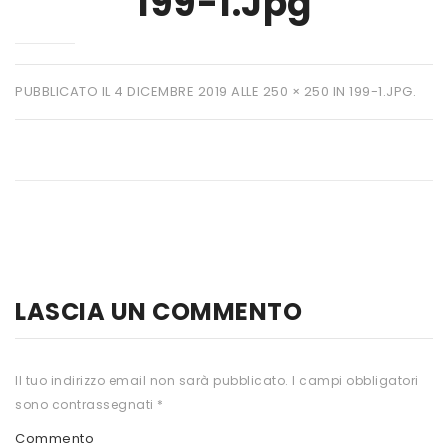
199-1.jpg
HTS
INKOSPOR
PUBBLICATO IL
4 DICEMBRE 2019
ALLE
250 × 250
IN
199-1.JPG
.
JAMIESON
KEFORMA
NAMED SPORT
NATIVA INTEGRATORI
NATURAL POINT
PRO ACTION
LASCIA UN COMMENTO
PRO NUTRITION
PROLABS
Il tuo indirizzo email non sarà pubblicato.
I campi obbligatori
sono contrassegnati
*
RI.MA BENESSERE
Commento