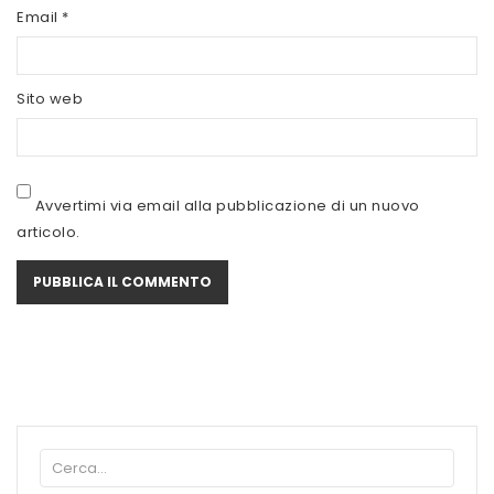
SCITEC NUTRITION
Email
*
SERVIVITA
Sito web
SEVEN NUTRITION
SIS
STACK NUTRITION
Avvertimi via email alla pubblicazione di un nuovo
articolo.
SYFORM
VOLCHEM
WHY NATURE
WHY SPORT
ACCEDI/REGISTRATI