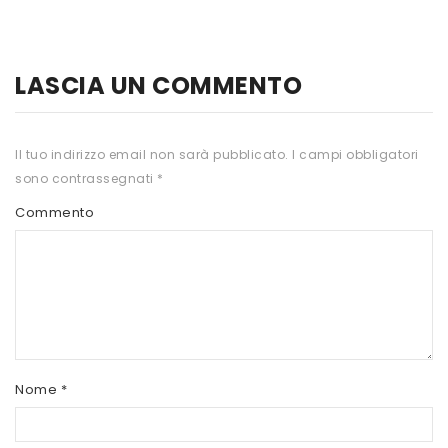
HTS
INKOSPOR
LASCIA UN COMMENTO
JAMIESON
KEFORMA
Il tuo indirizzo email non sarà pubblicato.
I campi obbligatori
sono contrassegnati
*
NAMED SPORT
Commento
NATIVA INTEGRATORI
NATURAL POINT
PRO ACTION
PRO NUTRITION
PROLABS
Nome
*
RI.MA BENESSERE