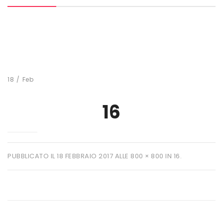
MARCHI
+ WATT
AMIX
ANDERSON
18
/
Feb
BIO EXTREME
16
BIOTECH USA
DAILY LIFE
EHRMANN
PUBBLICATO IL
18 FEBBRAIO 2017
ALLE
800 × 800
IN
16
.
ENERVIT
ETHICSPORT
EUROSUP