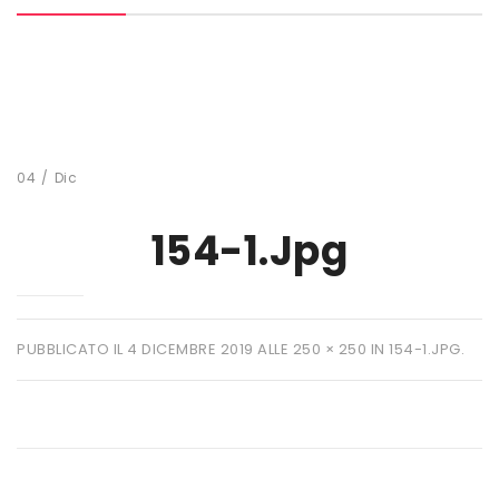
MARCHI
+ WATT
AMIX
ANDERSON
04
/
Dic
BIO EXTREME
154-1.jpg
BIOTECH USA
DAILY LIFE
EHRMANN
PUBBLICATO IL
4 DICEMBRE 2019
ALLE
250 × 250
IN
154-1.JPG
.
ENERVIT
ETHICSPORT
EUROSUP