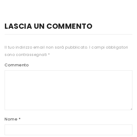
HTS
INKOSPOR
LASCIA UN COMMENTO
JAMIESON
KEFORMA
Il tuo indirizzo email non sarà pubblicato.
I campi obbligatori
sono contrassegnati
*
NAMED SPORT
Commento
NATIVA INTEGRATORI
NATURAL POINT
PRO ACTION
PRO NUTRITION
PROLABS
Nome
*
RI.MA BENESSERE