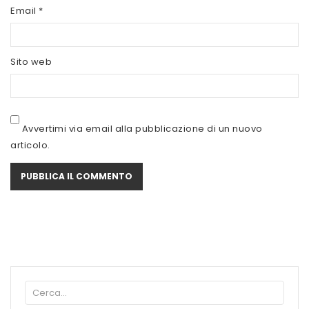
SCITEC NUTRITION
Email
*
SERVIVITA
Sito web
SEVEN NUTRITION
SIS
STACK NUTRITION
Avvertimi via email alla pubblicazione di un nuovo
articolo.
SYFORM
VOLCHEM
WHY NATURE
WHY SPORT
ACCEDI/REGISTRATI