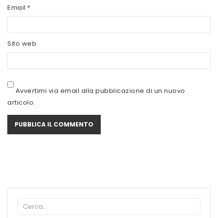
SCITEC NUTRITION
Email
*
SERVIVITA
Sito web
SEVEN NUTRITION
SIS
STACK NUTRITION
Avvertimi via email alla pubblicazione di un nuovo
articolo.
SYFORM
VOLCHEM
WHY NATURE
WHY SPORT
ACCEDI/REGISTRATI