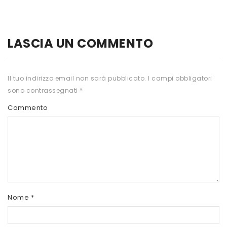
HTS
INKOSPOR
LASCIA UN COMMENTO
JAMIESON
KEFORMA
Il tuo indirizzo email non sarà pubblicato.
I campi obbligatori
sono contrassegnati
*
NAMED SPORT
Commento
NATIVA INTEGRATORI
NATURAL POINT
PRO ACTION
PRO NUTRITION
PROLABS
Nome
*
RI.MA BENESSERE