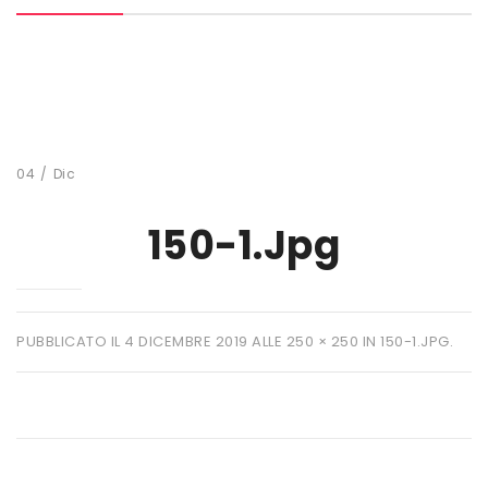
MARCHI
+ WATT
AMIX
ANDERSON
04
/
Dic
BIO EXTREME
150-1.jpg
BIOTECH USA
DAILY LIFE
EHRMANN
PUBBLICATO IL
4 DICEMBRE 2019
ALLE
250 × 250
IN
150-1.JPG
.
ENERVIT
ETHICSPORT
EUROSUP