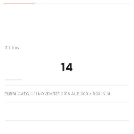
MARCHI
+ WATT
AMIX
ANDERSON
11
/
Nov
BIO EXTREME
14
BIOTECH USA
DAILY LIFE
EHRMANN
PUBBLICATO IL
11 NOVEMBRE 2016
ALLE
800 × 800
IN
14
.
ENERVIT
ETHICSPORT
EUROSUP