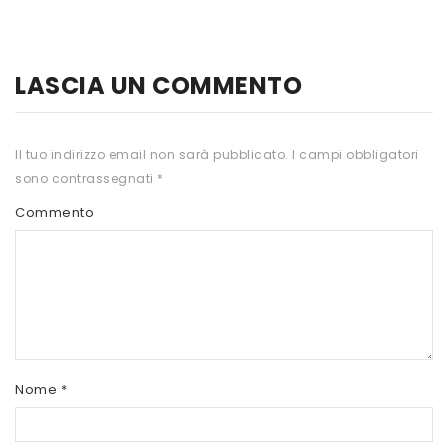
HTS
INKOSPOR
LASCIA UN COMMENTO
JAMIESON
KEFORMA
Il tuo indirizzo email non sarà pubblicato.
I campi obbligatori
sono contrassegnati
*
NAMED SPORT
Commento
NATIVA INTEGRATORI
NATURAL POINT
PRO ACTION
PRO NUTRITION
PROLABS
Nome
*
RI.MA BENESSERE