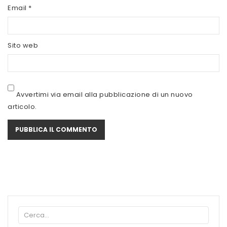
SCITEC NUTRITION
Email
*
SERVIVITA
Sito web
SEVEN NUTRITION
SIS
STACK NUTRITION
Avvertimi via email alla pubblicazione di un nuovo
articolo.
SYFORM
VOLCHEM
WHY NATURE
WHY SPORT
ACCEDI/REGISTRATI